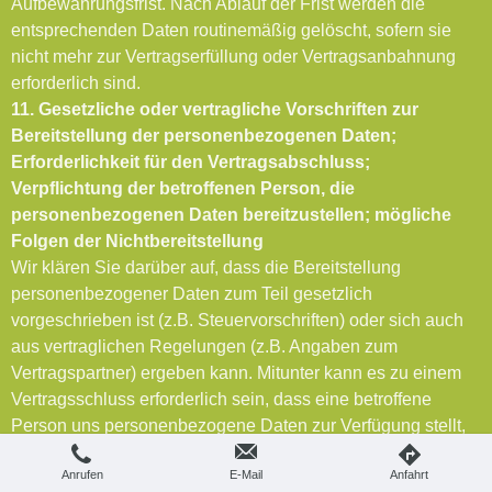
Aufbewahrungsfrist. Nach Ablauf der Frist werden die
entsprechenden Daten routinemäßig gelöscht, sofern sie
nicht mehr zur Vertragserfüllung oder Vertragsanbahnung
erforderlich sind.
11. Gesetzliche oder vertragliche Vorschriften zur
Bereitstellung der personenbezogenen Daten;
Erforderlichkeit für den Vertragsabschluss;
Verpflichtung der betroffenen Person, die
personenbezogenen Daten bereitzustellen; mögliche
Folgen der Nichtbereitstellung
Wir klären Sie darüber auf, dass die Bereitstellung
personenbezogener Daten zum Teil gesetzlich
vorgeschrieben ist (z.B. Steuervorschriften) oder sich auch
aus vertraglichen Regelungen (z.B. Angaben zum
Vertragspartner) ergeben kann. Mitunter kann es zu einem
Vertragsschluss erforderlich sein, dass eine betroffene
Person uns personenbezogene Daten zur Verfügung stellt,
die in der Folge durch uns verarbeitet werden müssen. Die
Anrufen
E-Mail
Anfahrt
betroffene Person ist beispielsweise verpflichtet uns